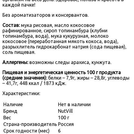
каждой пачке!
Без ароматизаторов и консервантов.
Состав:
мука рисовая, масло кокосовое
рафинированное, сироп топинамбура (клубни
топинамбура, вода), мука кукурузная, молоко
кокосовое (переработанная мякоть кокоса, вода),
разрыхлитель гидрокарбонат натрия (сода пищевая),
соль пищевая.
Аллергены:
возможны следы арахиса, кунжута.
Пищевая и энергетическая ценность 100 г продукта
(средние значения):
белки – 7,9г, жиры – 28,8г, углеводы
– 41,7г, 448 ккал / 1873 кДж.
Характеристики:
Наличие
Нет в наличии
Бренд
NutVill
Вес
100 г
Страна-производитель
Россия
Срок годности (мес)
6