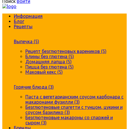
Поиск
Войти
Информация
Блог
Рецепты
Выпечка (5)
Рецепт безглютеновых вареников (5)
Блины без глютена (5)
Домашняя лапша (5)
Пицца без глютена (5)
Маковый кекс (5)
Горячие блюда (3)
Паста с вегетарианским соусом карбонара с
макаронами фузилли (3)
Безглютеновые спагетти с тунцом, цукини и
соусом базилико (3)
Безглютеновые макароны со спаржей и
сыром (3)
Бренды