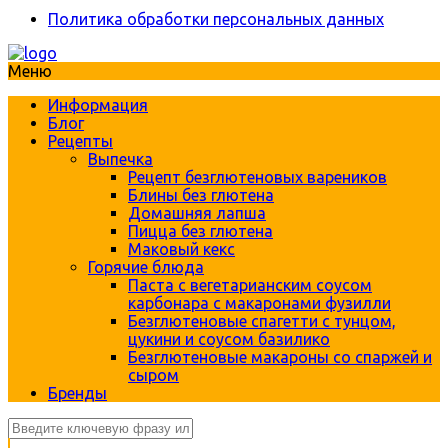
Политика обработки персональных данных
Меню
Информация
Блог
Рецепты
Выпечка
Рецепт безглютеновых вареников
Блины без глютена
Домашняя лапша
Пицца без глютена
Маковый кекс
Горячие блюда
Паста с вегетарианским соусом
карбонара с макаронами фузилли
Безглютеновые спагетти с тунцом,
цукини и соусом базилико
Безглютеновые макароны со спаржей и
сыром
Бренды