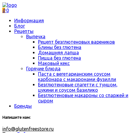
0
0
Информация
Блог
Рецепты
Выпечка
Рецепт безглютеновых вареников
Блины без глютена
Домашняя лапша
Пицца без глютена
Маковый кекс
Горячие блюда
Паста с вегетарианским соусом
карбонара с макаронами фузилли
Безглютеновые спагетти с тунцом,
цукини и соусом базилико
Безглютеновые макароны со спаржей и
сыром
Бренды
Напишите нам:
info@glutenfreestore.ru