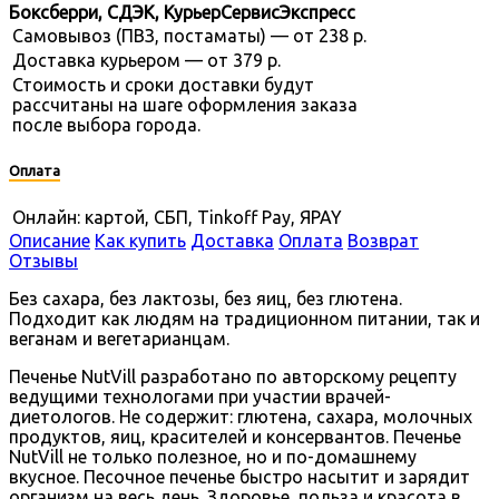
Боксберри, СДЭК, КурьерСервисЭкспресс
Самовывоз (ПВЗ, постаматы) — от 238 р.
Доставка курьером — от 379 р.
Стоимость и сроки доставки будут
рассчитаны на шаге оформления заказа
после выбора города.
Оплата
Онлайн: картой, СБП, Tinkoff Pay, ЯPAY
Описание
Как купить
Доставка
Оплата
Возврат
Отзывы
Без сахара, без лактозы, без яиц, без глютена.
Подходит как людям на традиционном питании, так и
веганам и вегетарианцам.
Печенье NutVill разработано по авторскому рецепту
ведущими технологами при участии врачей-
диетологов. Не содержит: глютена, сахара, молочных
продуктов, яиц, красителей и консервантов. Печенье
NutVill не только полезное, но и по-домашнему
вкусное. Песочное печенье быстро насытит и зарядит
организм на весь день. Здоровье, польза и красота в