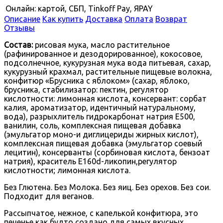
Онлайн: картой, СБП, Tinkoff Pay, ЯPAY
Описание
Как купить
Доставка
Оплата
Возврат
Отзывы
Состав:
рисовая мука, масло растительное
(рафинированное и дезодорированное), кокосовое,
подсолнечное, кукурузная мука вода питьевая, сахар,
кукурузный крахмал, растительные пищевые волокна,
конфитюр «Брусника с яблоком» (сахар, яблоко,
брусника, стабилизатор: пектин, регулятор
кислотности: лимонная кислота, консервант: сорбат
калия, ароматизатор, идентичный натуральному,
вода), разрыхлитель гидрокарбонат натрия E500,
ванилин, соль, комплексная пищевая добавка
(эмульгатор моно-и диглицериды жирных кислот),
комплексная пищевая добавка (эмульгатор соевый
лецитин), консерванты (сорбиновая кислота, бензоат
натрия), краситель E160d-ликопин,регулятор
кислотности; лимонная кислота.
Без Глютена. Без Молока. Без яиц. Без орехов. Без сои.
Подходит для веганов.
Рассыпчатое, нежное, с капелькой конфитюра, это
печенье как будто создано для самых вкусных