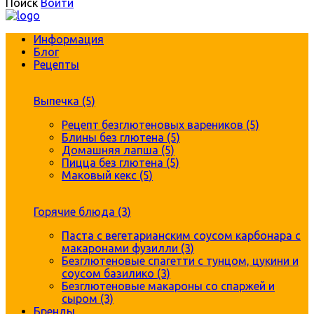
Поиск
Войти
Информация
Блог
Рецепты
Выпечка (5)
Рецепт безглютеновых вареников (5)
Блины без глютена (5)
Домашняя лапша (5)
Пицца без глютена (5)
Маковый кекс (5)
Горячие блюда (3)
Паста с вегетарианским соусом карбонара с
макаронами фузилли (3)
Безглютеновые спагетти с тунцом, цукини и
соусом базилико (3)
Безглютеновые макароны со спаржей и
сыром (3)
Бренды