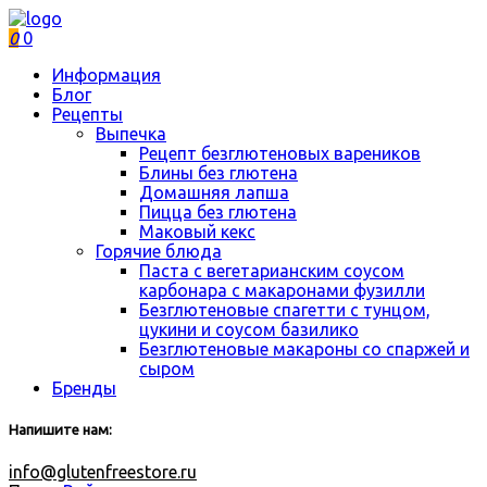
0
0
Информация
Блог
Рецепты
Выпечка
Рецепт безглютеновых вареников
Блины без глютена
Домашняя лапша
Пицца без глютена
Маковый кекс
Горячие блюда
Паста с вегетарианским соусом
карбонара с макаронами фузилли
Безглютеновые спагетти с тунцом,
цукини и соусом базилико
Безглютеновые макароны со спаржей и
сыром
Бренды
Напишите нам:
info@glutenfreestore.ru