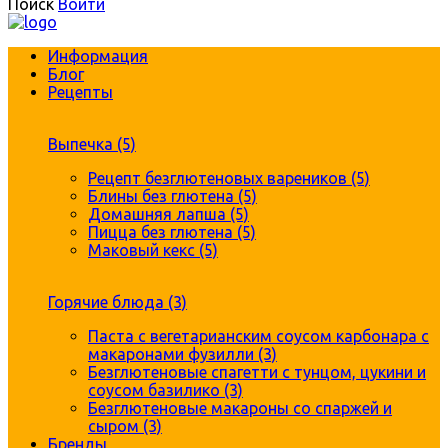
Поиск
Войти
Информация
Блог
Рецепты
Выпечка (5)
Рецепт безглютеновых вареников (5)
Блины без глютена (5)
Домашняя лапша (5)
Пицца без глютена (5)
Маковый кекс (5)
Горячие блюда (3)
Паста с вегетарианским соусом карбонара с
макаронами фузилли (3)
Безглютеновые спагетти с тунцом, цукини и
соусом базилико (3)
Безглютеновые макароны со спаржей и
сыром (3)
Бренды