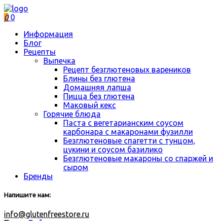
0
0
Информация
Блог
Рецепты
Выпечка
Рецепт безглютеновых вареников
Блины без глютена
Домашняя лапша
Пицца без глютена
Маковый кекс
Горячие блюда
Паста с вегетарианским соусом
карбонара с макаронами фузилли
Безглютеновые спагетти с тунцом,
цукини и соусом базилико
Безглютеновые макароны со спаржей и
сыром
Бренды
Напишите нам:
info@glutenfreestore.ru